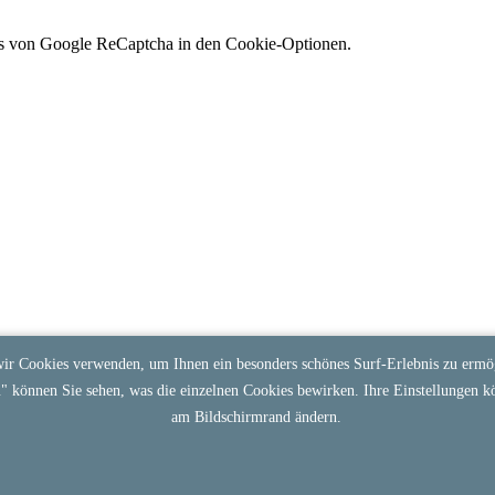
es von Google ReCaptcha in den Cookie-Optionen.
ir Cookies verwenden, um Ihnen ein besonders schönes Surf-Erlebnis zu ermög
n
" können Sie sehen, was die einzelnen Cookies bewirken. Ihre Einstellungen k
am Bildschirmrand ändern.