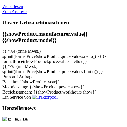
Weiterlesen
Zum Archiv »
Unsere Gebrauchtmaschinen
{{showProduct.manufacturer.value}}
{{showProduct.model}}
{{ "%s (ohne Mwst.)" |
sprintf(formatPrice(showProduct.price.values.netto)) }}
{{
formatPrice(showProduct.price.values.netto) }}
{{ "%s (mit Mwst.)" |
sprintf(formatPrice(showProduct.price.values.brutto)) }}
Preis auf Anfrage
Baujahr: {{showProduct.year}}
Motorleistung: {{showProduct.power.show}}
Betriebsstunden: {{showProduct.workhours.show}}
Ein Service von
Herstellernews
05.08.2026